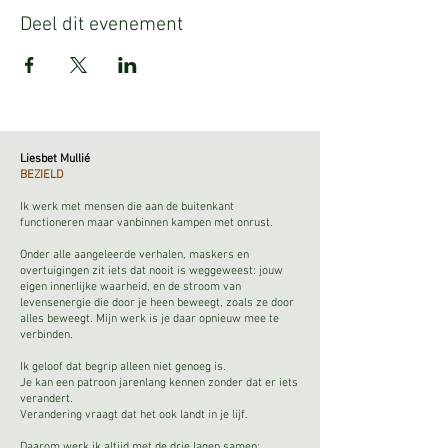
Deel dit evenement
Liesbet Mullié
BEZIELD
Ik werk met mensen die aan de buitenkant
functioneren maar vanbinnen kampen met onrust.
Onder alle aangeleerde verhalen, maskers en
overtuigingen zit iets dat nooit is weggeweest: jouw
eigen innerlijke waarheid, en de stroom van
levensenergie die door je heen beweegt, zoals ze door
alles beweegt. Mijn werk is je daar opnieuw mee te
verbinden.
Ik geloof dat begrip alleen niet genoeg is.
Je kan een patroon jarenlang kennen zonder dat er iets
verandert.
Verandering vraagt dat het ook landt in je lijf.
Daarom werk ik altijd met de drie lagen samen: