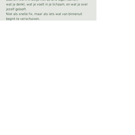
wat je denkt, wat je voelt in je lichaam, en wat je over
jezelf gelooft.
Niet als snelle fix, maar als iets wat van binnenuit
begint te verschuiven.
Als therapeut en coach help ik mensen om los te
komen van wat hen vasthoudt.
Niet door harder te proberen of meer te DOEN, maar
door ruimte te maken van binnenuit.
Er is een andere visie mogelijk dan de standaard visie
van een betere versie worden
en hoe je daartoe moet komen (via hard werk,
prestaties en vooral veel 'moeten').
Elke mens is heel.
Elke mens heeft zijn unieke kleuren en vaardigheden.
En hoe meer we bewust worden van de filter waardoor
we onszelf bekijken
en daardoor loslaten wat niet klopt,
hoe meer we toegang hebben tot ons ware potentieel.
Dat is wat ik geloof. Dat is wat ik bij mezelf en anderen
ook zie.
Ik combineer gesprek en inzichten met ademhaling,
EFT, yoga nidra, meditatie, wonderopstellingen en bio-
energetische oefeningen.