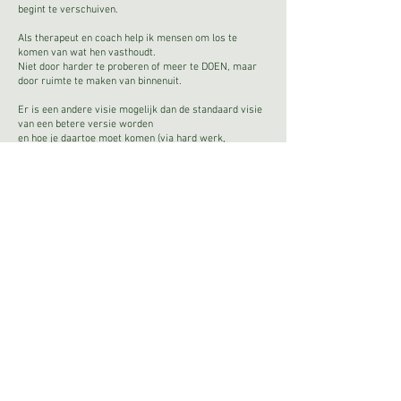
begint te verschuiven.
Als therapeut en coach help ik mensen om los te
komen van wat hen vasthoudt.
Niet door harder te proberen of meer te DOEN, maar
door ruimte te maken van binnenuit.
Er is een andere visie mogelijk dan de standaard visie
van een betere versie worden
en hoe je daartoe moet komen (via hard werk,
prestaties en vooral veel 'moeten').
Elke mens is heel.
Elke mens heeft zijn unieke kleuren en vaardigheden.
En hoe meer we bewust worden van de filter waardoor
we onszelf bekijken
en daardoor loslaten wat niet klopt,
hoe meer we toegang hebben tot ons ware potentieel.
Dat is wat ik geloof. Dat is wat ik bij mezelf en anderen
ook zie.
Ik combineer gesprek en inzichten met ademhaling,
EFT, yoga nidra, meditatie, wonderopstellingen en bio-
energetische oefeningen.