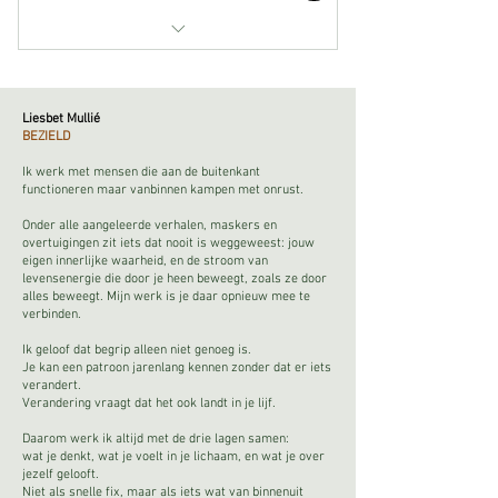
online cursus met downloadbare
sessies
Liesbet Mullié
BEZIELD
Ik werk met mensen die aan de buitenkant
functioneren maar vanbinnen kampen met onrust.
Onder alle aangeleerde verhalen, maskers en
overtuigingen zit iets dat nooit is weggeweest: jouw
eigen innerlijke waarheid, en de stroom van
levensenergie die door je heen beweegt, zoals ze door
alles beweegt. Mijn werk is je daar opnieuw mee te
verbinden.
Ik geloof dat begrip alleen niet genoeg is.
Je kan een patroon jarenlang kennen zonder dat er iets
verandert.
Verandering vraagt dat het ook landt in je lijf.
Daarom werk ik altijd met de drie lagen samen:
wat je denkt, wat je voelt in je lichaam, en wat je over
jezelf gelooft.
Niet als snelle fix, maar als iets wat van binnenuit