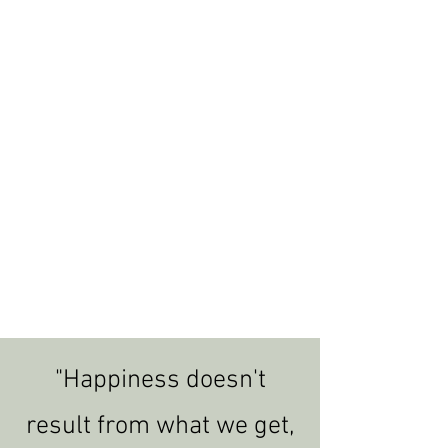
"Happiness doesn't
result from what we get,