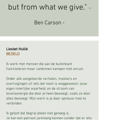
but from what we give."
-
Ben Carson -
Liesbet Mullié
BEZIELD
Ik werk met mensen die aan de buitenkant
functioneren maar vanbinnen kampen met onrust.
Onder alle aangeleerde verhalen, maskers en
overtuigingen zit iets dat nooit is weggeweest: jouw
eigen innerlijke waarheid, en de stroom van
levensenergie die door je heen beweegt, zoals ze door
alles beweegt. Mijn werk is je daar opnieuw mee te
verbinden.
Ik geloof dat begrip alleen niet genoeg is.
Je kan een patroon jarenlang kennen zonder dat er iets
verandert.
Verandering vraagt dat het ook landt in je lijf.